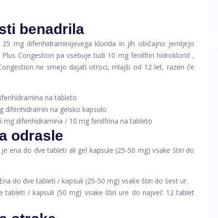
sti benadrila
 25 mg difenhidraminijevega klorida in jih običajno jemljejo
ergy Plus Congestion pa vsebuje tudi 10 mg
fenilfrin hidroklorid
,
Congestion ne smejo dajati otroci, mlajši od 12 let, razen če
ifenhidramina na tableto
g difenhidramin na gelsko kapsulo
5 mg difenhidramina / 10 mg fenilfrina na tableto
a odrasle
e ena do dve tableti ali gel kapsule (25-50 mg) vsake štiri do
Ena do dve tableti / kapsuli (25-50 mg) vsake štiri do šest ur.
 tableti / kapsuli (50 mg) vsake štiri ure do največ 12 tablet