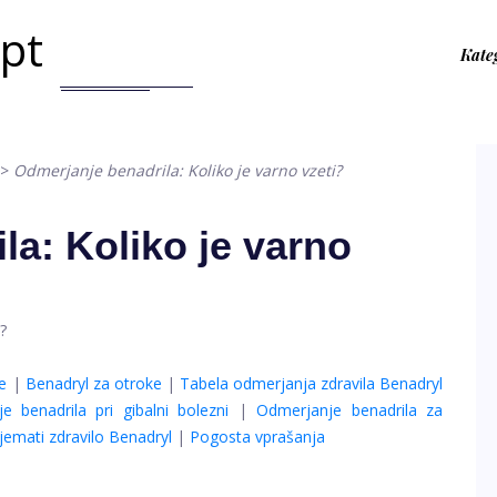
.pt
Kate
>
Odmerjanje benadrila: Koliko je varno vzeti?
la: Koliko je varno
e
|
Benadryl za otroke
|
Tabela odmerjanja zdravila Benadryl
e benadrila pri gibalni bolezni
|
Odmerjanje benadrila za
jemati zdravilo Benadryl
|
Pogosta vprašanja