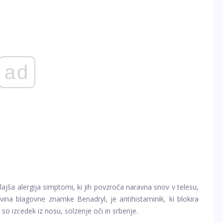
ad
lajša
alergija
simptomi, ki jih povzroča naravna snov v telesu,
vina blagovne znamke Benadryl, je antihistaminik, ki blokira
o izcedek iz nosu, solzenje oči in srbenje.