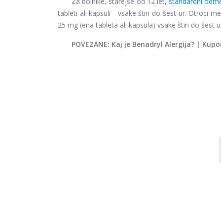
Za bolnike, starejše od 12 let,
standardni odm
tableti ali kapsuli - vsake štiri do šest ur. Otroc
25 mg (ena tableta ali kapsula) vsake štiri do šest u
POVEZANE: Kaj je Benadryl Alergija? |
Kupon