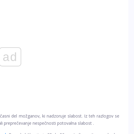
ad
časni del možganov, ki nadzoruje slabost. Iz teh razlogov se
ali preprečevanje nespečnosti
potovalna slabost
.