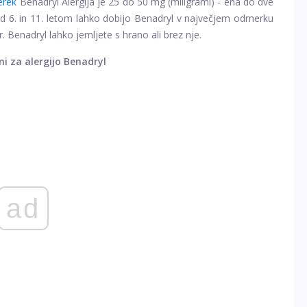
erek
Benadryl Alergija je 25 do 50 mg (miligrami) - ena do dve
i med 6. in 11. letom lahko dobijo Benadryl v največjem odmerku
r. Benadryl lahko jemljete s hrano ali brez nje.
i za alergijo Benadryl
ad