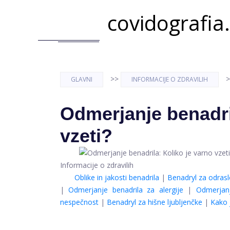
covidografia
>>
>
GLAVNI
INFORMACIJE O ZDRAVILIH
Odmerjanje benadri
vzeti?
Informacije o zdravilih
Oblike in jakosti benadrila
|
Benadryl za odrasl
|
Odmerjanje benadrila za alergije
|
Odmerjanj
nespečnost
|
Benadryl za hišne ljubljenčke
|
Kako 