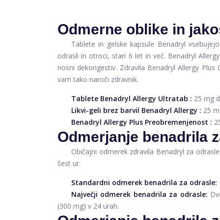
Odmerne oblike in jako
Tablete in gelske kapsule Benadryl vsebujejo
odrasli in otroci, stari 6 let in več. Benadryl All
nosni dekongestiv. Zdravila Benadryl Allergy Plus 
vam tako naroči zdravnik.
Tablete Benadryl Allergy Ultratab
:
25 mg d
Likvi-geli brez barvil Benadryl Allergy
:
25 m
Benadryl Allergy Plus Preobremenjenost
:
2
Odmerjanje benadrila z
Običajni odmerek zdravila Benadryl za odrasle j
šest ur.
Standardni odmerek benadrila za odrasle:
Največji odmerek benadrila za odrasle:
Dve
(300 mg) v 24 urah.