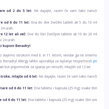
are od 2 do 5 let:
Ne dajajte, razen če vam tako naroči
e od 6 do 11 let:
Ena do dve žvečilni tableti ali 5 do 10 ml
 24 urah.
 12 let ali več:
Dve do štiri žvečljive tablete ali 10 do 20 ml
 v 24 urah.
i kuponi Benadryl
ahko dajemo otrokom med 6. in 11. letom, vendar ga ne smemo
lo Benadryl Allergy lahko uporablja za lajšanje nespečnosti
pri
ti kot pripomoček za spanje pri otrocih, mlajših od 12 let.
roke, mlajše od 6 let:
Ne dajajte, razen če vam tako naroči
are od 6 do 11 let:
Ena tableta / kapsula (25 mg) vsake štiri
 od 6 do 11 let:
Ena tableta / kapsula (25 mg) vsake štiri ure