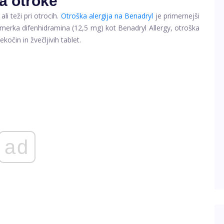
a otroke
i teži pri otrocih.
Otroška alergija na Benadryl
je primernejši
merka difenhidramina (12,5 mg) kot Benadryl Allergy, otroška
kočin in žvečljivih tablet.
ad