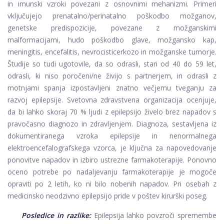
in imunski vzroki povezani z osnovnimi mehanizmi. Primeri
vključujejo prenatalno/perinatalno poškodbo možganov,
genetske predispozicije, povezane z možganskimi
malformacijami, hudo poškodbo glave, možgansko kap,
meningitis, encefalitis, nevrocisticerkozo in možganske tumorje.
Študije so tudi ugotovile, da so odrasli, stari od 40 do 59 let,
odrasli, ki niso poročeni/ne živijo s partnerjem, in odrasli z
motnjami spanja izpostavljeni znatno večjemu tveganju za
razvoj epilepsije. Svetovna zdravstvena organizacija ocenjuje,
da bi lahko skoraj 70 % ljudi z epilepsijo živelo brez napadov s
pravočasno diagnozo in zdravljenjem. Diagnoza, sestavljena iz
dokumentiranega vzroka epilepsije in nenormalnega
elektroencefalografskega vzorca, je ključna za napovedovanje
ponovitve napadov in izbiro ustrezne farmakoterapije. Ponovno
oceno potrebe po nadaljevanju farmakoterapije je mogoče
opraviti po 2 letih, ko ni bilo nobenih napadov. Pri osebah z
medicinsko neodzivno epilepsijo pride v poštev kirurški poseg.
Posledice in razlike:
Epilepsija lahko povzroči spremembe