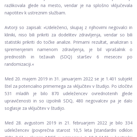
razlikovala glede na mesto, vendar je na splošno vključevala
napotitev k ustreznim službam.
Avtorji so zapisali: »Udeleženci, skupaj z njihovimi negovalci in
kliniki, niso bili prikriti za dodelitev zdravljenja, vendar so bili
statistiki prikriti do točke analize. Primarni rezultat, analiziran s
spremenjenim namenom zdravljenja, je bil vprašalnik o
prednostih in težavah (SDQ) staršev 6 mesecev po
randomizaciji.«
Med 20. majem 2019 in 31. januarjem 2022 se je 1.401 subjekt
štel za potencialno primernega za vključitev v študijo. Po izločitvi
531 mladih je bilo 870 udeležencev ovrednotenih glede
upravičenosti in so izpolnili SDQ, 480 negovalcev pa je dalo
soglasje za vključitev v študijo.
Med 28. avgustom 2019 in 21. februarjem 2022 je bilo 334
udeležencev (povprečna starost 10,5 leta [standardni odklon