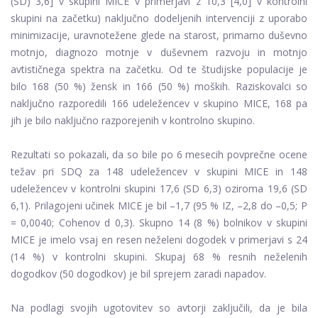
(SD) 3,6] v skupini MICE v primerjavi z 10,3 [4,0] v kontrolni
skupini na začetku) naključno dodeljenih intervenciji z uporabo
minimizacije, uravnotežene glede na starost, primarno duševno
motnjo, diagnozo motnje v duševnem razvoju in motnjo
avtističnega spektra na začetku. Od te študijske populacije je
bilo 168 (50 %) žensk in 166 (50 %) moških. Raziskovalci so
naključno razporedili 166 udeležencev v skupino MICE, 168 pa
jih je bilo naključno razporejenih v kontrolno skupino.
Rezultati so pokazali, da so bile po 6 mesecih povprečne ocene
težav pri SDQ za 148 udeležencev v skupini MICE in 148
udeležencev v kontrolni skupini 17,6 (SD 6,3) oziroma 19,6 (SD
6,1). Prilagojeni učinek MICE je bil –1,7 (95 % IZ, –2,8 do –0,5; P
= 0,0040; Cohenov d 0,3). Skupno 14 (8 %) bolnikov v skupini
MICE je imelo vsaj en resen neželeni dogodek v primerjavi s 24
(14 %) v kontrolni skupini. Skupaj 68 % resnih neželenih
dogodkov (50 dogodkov) je bil sprejem zaradi napadov.
Na podlagi svojih ugotovitev so avtorji zaključili, da je bila