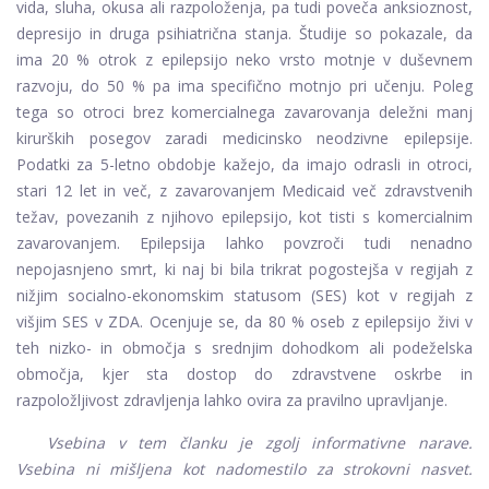
vida, sluha, okusa ali razpoloženja, pa tudi poveča anksioznost,
depresijo in druga psihiatrična stanja. Študije so pokazale, da
ima 20 % otrok z epilepsijo neko vrsto motnje v duševnem
razvoju, do 50 % pa ima specifično motnjo pri učenju. Poleg
tega so otroci brez komercialnega zavarovanja deležni manj
kirurških posegov zaradi medicinsko neodzivne epilepsije.
Podatki za 5-letno obdobje kažejo, da imajo odrasli in otroci,
stari 12 let in več, z zavarovanjem Medicaid več zdravstvenih
težav, povezanih z njihovo epilepsijo, kot tisti s komercialnim
zavarovanjem. Epilepsija lahko povzroči tudi nenadno
nepojasnjeno smrt, ki naj bi bila trikrat pogostejša v regijah z
nižjim socialno-ekonomskim statusom (SES) kot v regijah z
višjim SES v ZDA. Ocenjuje se, da 80 % oseb z epilepsijo živi v
teh nizko- in območja s srednjim dohodkom ali podeželska
območja, kjer sta dostop do zdravstvene oskrbe in
razpoložljivost zdravljenja lahko ovira za pravilno upravljanje.
Vsebina v tem članku je zgolj informativne narave.
Vsebina ni mišljena kot nadomestilo za strokovni nasvet.