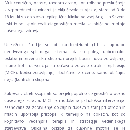
Multicentrično, odprto, randomizirano, kontrolirano preskušanje
z vzporednimi skupinami je vključevalo subjekte, stare od 3 do
18 let, ki so obiskovali epileptične klinike po vsej Angliji in Severni
Irski in so izpolnjevali diagnostična merila za običajno motnjo
duševnega zdravja.
Udeleženci študije so bili randomizirani (1:1, z uporabo
neodvisnega spletnega sistema), da so poleg tradicionalne
oskrbe (intervencijska skupina) prejeli bodisi novo zdravljenje,
znano kot intervencija za duševno zdravje otrok z epilepsijo
(MICE), bodisi zdravljenje, izboljšano z oceno. samo običajna
nega (kontrolna skupina).
Subjekti v obeh skupinah so prejeli popolno diagnostično oceno
duševnega zdravja. MICE je modularna psihološka intervencija,
zasnovana za zdravljenje običajnih duševnih stanj pri otrocih in
mladih; uporablja pristope, ki temeljijo na dokazih, kot so
kognitivno vedenjska terapija in strategije vedenjskega
starševstva. Običajna oskrba za duševne motnje se je