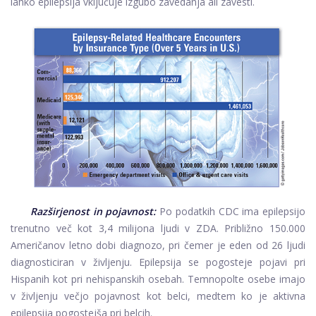
lahko epilepsija vključuje izgubo zavedanja ali zavesti.
Razširjenost in pojavnost:
Po podatkih CDC ima epilepsijo
trenutno več kot 3,4 milijona ljudi v ZDA. Približno 150.000
Američanov letno dobi diagnozo, pri čemer je eden od 26 ljudi
diagnosticiran v življenju. Epilepsija se pogosteje pojavi pri
Hispanih kot pri nehispanskih osebah. Temnopolte osebe imajo
v življenju večjo pojavnost kot belci, medtem ko je aktivna
epilepsija pogostejša pri belcih.