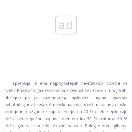
ad
Epilepsija je ena najpogostejših nevroloških bolezni na
svetu. Povzroča ga nenormalna aktivnost nevronov v možganih,
običajno pa ga zaznamujejo epileptični napadi (epizode
nehotnih gibov telesa). Ameriški nacionalni inštitut za nevrološke
motnje in možganske kapi ocenjuje, da 20 % oseb z epilepsijo
doživi neepileptične napade, medtem ko 30 % oziroma 60 %
doživi generalizirane in fokalne napade. Poleg motenj gibanja