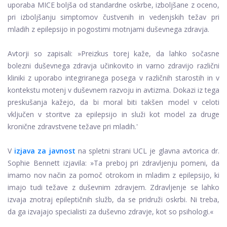
uporaba MICE boljša od standardne oskrbe, izboljšane z oceno,
pri izboljšanju simptomov čustvenih in vedenjskih težav pri
mladih z epilepsijo in pogostimi motnjami duševnega zdravja.
Avtorji so zapisali: »Preizkus torej kaže, da lahko sočasne
bolezni duševnega zdravja učinkovito in varno zdravijo različni
kliniki z uporabo integriranega posega v različnih starostih in v
kontekstu motenj v duševnem razvoju in avtizma. Dokazi iz tega
preskušanja kažejo, da bi moral biti takšen model v celoti
vključen v storitve za epilepsijo in služi kot model za druge
kronične zdravstvene težave pri mladih.'
V
izjava za javnost
na spletni strani UCL je glavna avtorica dr.
Sophie Bennett izjavila: »Ta preboj pri zdravljenju pomeni, da
imamo nov način za pomoč otrokom in mladim z epilepsijo, ki
imajo tudi težave z duševnim zdravjem. Zdravljenje se lahko
izvaja znotraj epileptičnih služb, da se pridruži oskrbi. Ni treba,
da ga izvajajo specialisti za duševno zdravje, kot so psihologi.«