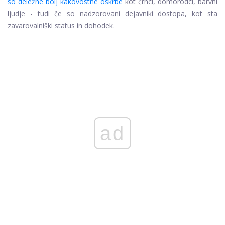
so deležne bolj kakovostne oskrbe
kot črnci, domorodci, barvni
ljudje - tudi če so nadzorovani dejavniki dostopa, kot sta
zavarovalniški status in dohodek.
ad