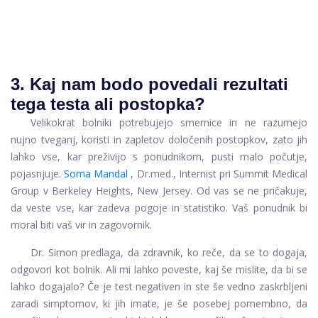
3. Kaj nam bodo povedali rezultati
tega testa ali postopka?
Velikokrat bolniki potrebujejo smernice in ne razumejo
nujno tveganj, koristi in zapletov določenih postopkov, zato jih
lahko vse, kar preživijo s ponudnikom, pusti malo počutje,
pojasnjuje.
Soma Mandal
, Dr.med., Internist pri Summit Medical
Group v Berkeley Heights, New Jersey. Od vas se ne pričakuje,
da veste vse, kar zadeva pogoje in statistiko. Vaš ponudnik bi
moral biti vaš vir in zagovornik.
Dr. Simon predlaga, da zdravnik, ko reče, da se to dogaja,
odgovori kot bolnik. Ali mi lahko poveste, kaj še mislite, da bi se
lahko dogajalo? Če je test negativen in ste še vedno zaskrbljeni
zaradi simptomov, ki jih imate, je še posebej pomembno, da