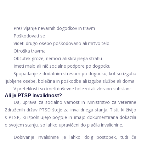
Preživljanje nevarnih dogodkov in travm
Poškodovati se
Videti drugo osebo poškodovano ali mrtvo telo
Otroška travma
Občutek groze, nemoči ali skrajnega strahu
Imeti malo ali nič socialne podpore po dogodku
Spopadanje z dodatnim stresom po dogodku, kot so izguba
ljubljene osebe, bolečina in poškodbe ali izguba službe ali doma
V preteklosti so imeli duševne bolezni ali zlorabo substanc
Ali je PTSP invalidnost?
Da, uprava za socialno varnost in Ministrstvo za veterane
Združenih držav PTSD šteje za invalidnega stanja. Tisti, ki živijo
s PTSP, ki izpolnjujejo pogoje in imajo dokumentirana dokazila
o svojem stanju, so lahko upravičeni do plačila invalidnine.
Dobivanje invalidnine je lahko dolg postopek, tudi če