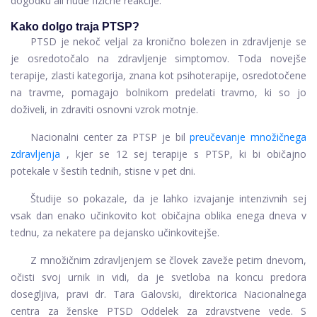
dogodku ali hude fizične reakcije.
Kako dolgo traja PTSP?
PTSD je nekoč veljal za kronično bolezen in zdravljenje se
je osredotočalo na zdravljenje simptomov. Toda novejše
terapije, zlasti kategorija, znana kot psihoterapije, osredotočene
na travme, pomagajo bolnikom predelati travmo, ki so jo
doživeli, in zdraviti osnovni vzrok motnje.
Nacionalni center za PTSP je bil
preučevanje množičnega
zdravljenja
, kjer se 12 sej terapije s PTSP, ki bi običajno
potekale v šestih tednih, stisne v pet dni.
Študije so pokazale, da je lahko izvajanje intenzivnih sej
vsak dan enako učinkovito kot običajna oblika enega dneva v
tednu, za nekatere pa dejansko učinkovitejše.
Z množičnim zdravljenjem se človek zaveže petim dnevom,
očisti svoj urnik in vidi, da je svetloba na koncu predora
dosegljiva, pravi dr. Tara Galovski, direktorica Nacionalnega
centra za ženske PTSD Oddelek za zdravstvene vede. S