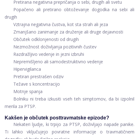
Pretirana negativna prepričanja o sebi, drugih ali svetu
Popačeno ali pretirano obtoževanje dogodka na sebi ali
drugih
Vztrajna negativna čustva, kot sta strah ali jeza
Zmanjšano zanimanje za druženje ali druge dejavnosti
Občutek odklonjenosti od drugih
Nezmožnost doživljanja pozitivnih čustev
Razdražljivo vedenje in jezni izbruhi
Nepremišljeno ali samodestruktivno vedenje
Hipervigilanca
Pretiran prestrašen odziv
Težave s koncentracijo
Motnje spanja
Bolniku ni treba izkusiti vseh teh simptomov, da bi izpolnil
merila za PTSP.
Kakšen je občutek posttravmatske epizode?
Nekateri ljudje, ki trpijo za PTSP, doživljajo napade panike.
Ti lahko vključujejo povratne informacije o travmatičnem