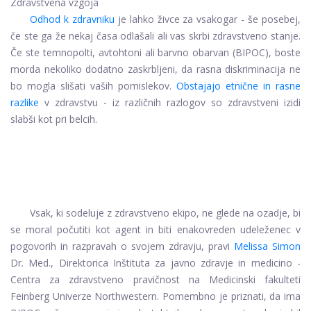
Zdravstvena vzgoja
Odhod k zdravniku
je lahko živce za vsakogar - še posebej,
če ste ga že nekaj časa odlašali ali vas skrbi zdravstveno stanje.
Če ste temnopolti, avtohtoni ali barvno obarvan (BIPOC), boste
morda nekoliko dodatno zaskrbljeni, da rasna diskriminacija ne
bo mogla slišati vaših pomislekov.
Obstajajo etnične in rasne
razlike
v zdravstvu - iz različnih razlogov so zdravstveni izidi
slabši kot pri belcih.
Vsak, ki sodeluje z zdravstveno ekipo, ne glede na ozadje, bi
se moral počutiti kot agent in biti enakovreden udeleženec v
pogovorih in razpravah o svojem zdravju, pravi
Melissa Simon
Dr. Med., Direktorica Inštituta za javno zdravje in medicino -
Centra za zdravstveno pravičnost na Medicinski fakulteti
Feinberg Univerze Northwestern. Pomembno je priznati, da ima