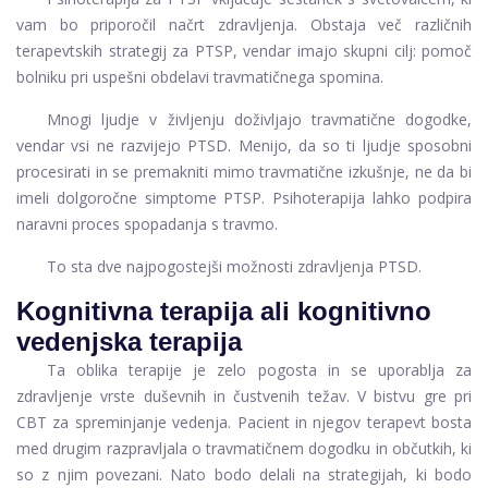
vam bo priporočil načrt zdravljenja. Obstaja več različnih
terapevtskih strategij za PTSP, vendar imajo skupni cilj: pomoč
bolniku pri uspešni obdelavi travmatičnega spomina.
Mnogi ljudje v življenju doživljajo travmatične dogodke,
vendar vsi ne razvijejo PTSD. Menijo, da so ti ljudje sposobni
procesirati in se premakniti mimo travmatične izkušnje, ne da bi
imeli dolgoročne simptome PTSP. Psihoterapija lahko podpira
naravni proces spopadanja s travmo.
To sta dve najpogostejši možnosti zdravljenja PTSD.
Kognitivna terapija ali kognitivno
vedenjska terapija
Ta oblika terapije je zelo pogosta in se uporablja za
zdravljenje vrste duševnih in čustvenih težav. V bistvu gre pri
CBT za spreminjanje vedenja. Pacient in njegov terapevt bosta
med drugim razpravljala o travmatičnem dogodku in občutkih, ki
so z njim povezani. Nato bodo delali na strategijah, ki bodo