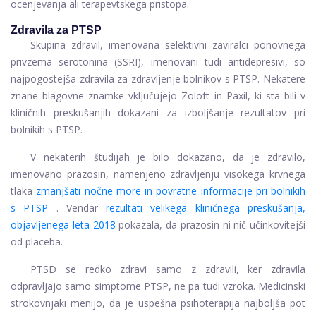
ocenjevanja ali terapevtskega pristopa.
Zdravila za PTSP
Skupina zdravil, imenovana selektivni zaviralci ponovnega
privzema serotonina (SSRI), imenovani tudi antidepresivi, so
najpogostejša zdravila za zdravljenje bolnikov s PTSP. Nekatere
znane blagovne znamke vključujejo Zoloft in Paxil, ki sta bili v
kliničnih preskušanjih dokazani za izboljšanje rezultatov pri
bolnikih s PTSP.
V nekaterih študijah je bilo dokazano, da je zdravilo,
imenovano prazosin, namenjeno zdravljenju visokega krvnega
tlaka
zmanjšati nočne more in povratne informacije pri bolnikih
s PTSP
. Vendar
rezultati velikega kliničnega preskušanja,
objavljenega leta 2018
pokazala, da prazosin ni nič učinkovitejši
od placeba.
PTSD se redko zdravi samo z zdravili, ker zdravila
odpravljajo samo simptome PTSP, ne pa tudi vzroka. Medicinski
strokovnjaki menijo, da je uspešna psihoterapija najboljša pot