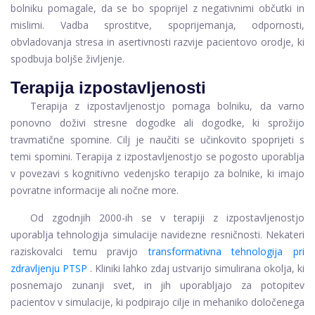
bolniku pomagale, da se bo spoprijel z negativnimi občutki in
mislimi. Vadba sprostitve, spoprijemanja, odpornosti,
obvladovanja stresa in asertivnosti razvije pacientovo orodje, ki
spodbuja boljše življenje.
Terapija izpostavljenosti
Terapija z izpostavljenostjo pomaga bolniku, da varno
ponovno doživi stresne dogodke ali dogodke, ki sprožijo
travmatične spomine. Cilj je naučiti se učinkovito spoprijeti s
temi spomini. Terapija z izpostavljenostjo se pogosto uporablja
v povezavi s kognitivno vedenjsko terapijo za bolnike, ki imajo
povratne informacije ali nočne more.
Od zgodnjih 2000-ih se v terapiji z izpostavljenostjo
uporablja tehnologija simulacije navidezne resničnosti. Nekateri
raziskovalci temu pravijo
transformativna tehnologija pri
zdravljenju PTSP
. Kliniki lahko zdaj ustvarijo simulirana okolja, ki
posnemajo zunanji svet, in jih uporabljajo za potopitev
pacientov v simulacije, ki podpirajo cilje in mehaniko določenega