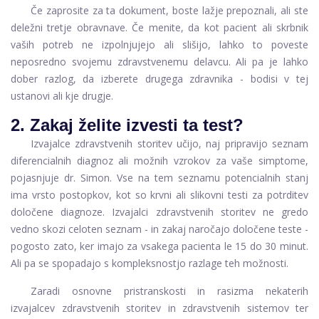
Če zaprosite za ta dokument, boste lažje prepoznali, ali ste
deležni tretje obravnave. Če menite, da kot pacient ali skrbnik
vaših potreb ne izpolnjujejo ali slišijo, lahko to poveste
neposredno svojemu zdravstvenemu delavcu. Ali pa je lahko
dober razlog, da izberete drugega zdravnika - bodisi v tej
ustanovi ali kje drugje.
2. Zakaj želite izvesti ta test?
Izvajalce zdravstvenih storitev učijo, naj pripravijo seznam
diferencialnih diagnoz ali možnih vzrokov za vaše simptome,
pojasnjuje dr. Simon. Vse na tem seznamu potencialnih stanj
ima vrsto postopkov, kot so krvni ali slikovni testi za potrditev
določene diagnoze. Izvajalci zdravstvenih storitev ne gredo
vedno skozi celoten seznam - in zakaj naročajo določene teste -
pogosto zato, ker imajo za vsakega pacienta le 15 do 30 minut.
Ali pa se spopadajo s kompleksnostjo razlage teh možnosti.
Zaradi osnovne pristranskosti in rasizma nekaterih
izvajalcev zdravstvenih storitev in zdravstvenih sistemov ter