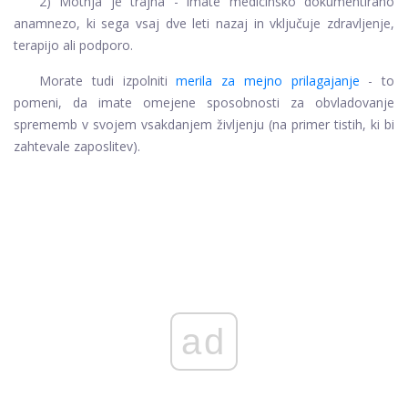
2) Motnja je trajna - imate medicinsko dokumentirano
anamnezo, ki sega vsaj dve leti nazaj in vključuje zdravljenje,
terapijo ali podporo.
Morate tudi izpolniti
merila za mejno prilagajanje
- to
pomeni, da imate omejene sposobnosti za obvladovanje
sprememb v svojem vsakdanjem življenju (na primer tistih, ki bi
zahtevale zaposlitev).
ad