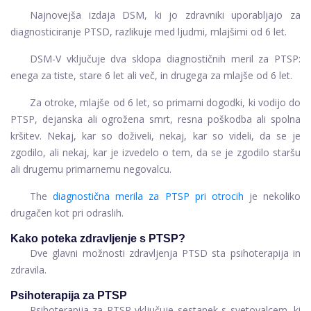
Najnovejša izdaja DSM, ki jo zdravniki uporabljajo za
diagnosticiranje PTSD, razlikuje med ljudmi, mlajšimi od 6 let.
DSM-V vključuje dva sklopa diagnostičnih meril za PTSP:
enega za tiste, stare 6 let ali več, in drugega za mlajše od 6 let.
Za otroke, mlajše od 6 let, so primarni dogodki, ki vodijo do
PTSP, dejanska ali ogrožena smrt, resna poškodba ali spolna
kršitev. Nekaj, kar so doživeli, nekaj, kar so videli, da se je
zgodilo, ali nekaj, kar je izvedelo o tem, da se je zgodilo staršu
ali drugemu primarnemu negovalcu.
The
diagnostična merila za PTSP pri otrocih
je nekoliko
drugačen kot pri odraslih.
Kako poteka zdravljenje s PTSP?
Dve glavni možnosti zdravljenja PTSD sta psihoterapija in
zdravila.
Psihoterapija za PTSP
Psihoterapija za PTSP vključuje sestanek s svetovalcem, ki