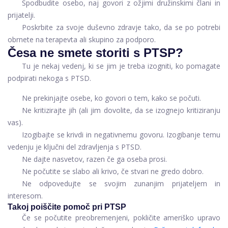
Spodbudite osebo, naj govori z ožjimi družinskimi člani in
prijatelji.
Poskrbite za svoje duševno zdravje tako, da se po potrebi
obrnete na terapevta ali skupino za podporo.
Česa ne smete storiti s PTSP?
Tu je nekaj vedenj, ki se jim je treba izogniti, ko pomagate
podpirati nekoga s PTSD.
Ne prekinjajte osebe, ko govori o tem, kako se počuti.
Ne kritizirajte jih (ali jim dovolite, da se izognejo kritiziranju
vas).
Izogibajte se krivdi in negativnemu govoru. Izogibanje temu
vedenju je ključni del zdravljenja s PTSD.
Ne dajte nasvetov, razen če ga oseba prosi.
Ne počutite se slabo ali krivo, če stvari ne gredo dobro.
Ne odpovedujte se svojim zunanjim prijateljem in
interesom.
Takoj poiščite pomoč pri PTSP
Če se počutite preobremenjeni, pokličite ameriško upravo