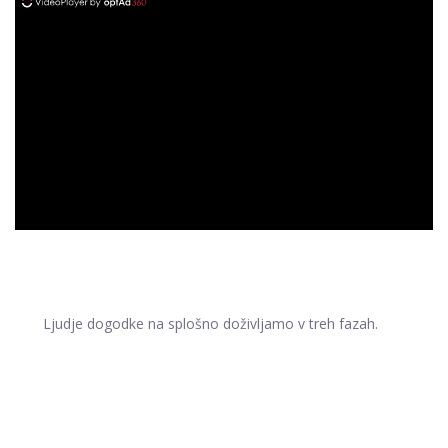
ad
Ljudje dogodke na splošno doživljamo v treh fazah.