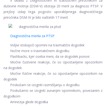
V skladu z Diagnostičnim in statističnim priročnikom za
duševne motnje (DSM-V) obstaja 20 meril za diagnozo PTSP. V
prejšnji izdaji tega pogosto uporabljenega diagnostičnega
priročnika DSM-IV je bilo naštetih 17 meril.
Diagnostična merila za PTSP
Vsiljivi stiskajoči spomini na travmatični dogodek
Nočne more o travmatičnem dogodku
Flashbacks, kjer oseba meni, da se dogodek ponovi
Močne čustvene reakcije, če so izpostavljene opozorilom
na dogodek
Močne fizične reakcije, če so izpostavljene opozorilom na
dogodek
Poskušam se izogniti razmišljanju o dogodku
Poskušamo se izogniti zunanjim opomnikom, povezanim z
dogodkom
Amnezija glede dogodka