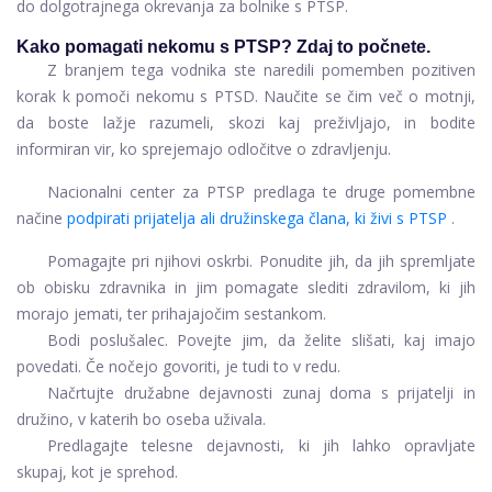
do dolgotrajnega okrevanja za bolnike s PTSP.
Kako pomagati nekomu s PTSP? Zdaj to počnete.
Z branjem tega vodnika ste naredili pomemben pozitiven
korak k pomoči nekomu s PTSD. Naučite se čim več o motnji,
da boste lažje razumeli, skozi kaj preživljajo, in bodite
informiran vir, ko sprejemajo odločitve o zdravljenju.
Nacionalni center za PTSP predlaga te druge pomembne
načine
podpirati prijatelja ali družinskega člana, ki živi s PTSP
.
Pomagajte pri njihovi oskrbi. Ponudite jih, da jih spremljate
ob obisku zdravnika in jim pomagate slediti zdravilom, ki jih
morajo jemati, ter prihajajočim sestankom.
Bodi poslušalec. Povejte jim, da želite slišati, kaj imajo
povedati. Če nočejo govoriti, je tudi to v redu.
Načrtujte družabne dejavnosti zunaj doma s prijatelji in
družino, v katerih bo oseba uživala.
Predlagajte telesne dejavnosti, ki jih lahko opravljate
skupaj, kot je sprehod.