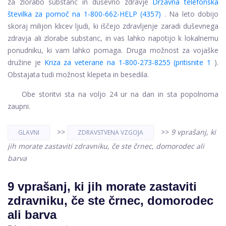
za zlorabo substanc in duševno zdravje
Državna telefonska
številka za pomoč na 1-800-662-HELP (4357)
. Na leto dobijo
skoraj milijon klicev ljudi, ki iščejo zdravljenje zaradi duševnega
zdravja ali zlorabe substanc, in vas lahko napotijo ​​k lokalnemu
ponudniku, ki vam lahko pomaga. Druga možnost za vojaške
družine je
Kriza za veterane na 1-800-273-8255 (pritisnite 1
).
Obstajata tudi možnost klepeta in besedila.
Obe storitvi sta na voljo 24 ur na dan in sta popolnoma
zaupni.
>>
>>
9 vprašanj, ki
GLAVNI
ZDRAVSTVENA VZGOJA
jih morate zastaviti zdravniku, če ste črnec, domorodec ali
barva
9 vprašanj, ki jih morate zastaviti
zdravniku, če ste črnec, domorodec
ali barva