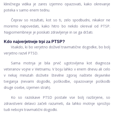
kliničnega vidika je zares izjemno opazovati, kako okrevanje
poteka v samo enem tednu.
Čeprav so rezultati, kot so ti, zelo spodbudni, nikakor ne
moremo napovedati, kako hitro bo nekdo okreval od PTSP.
Najpomembneje je poiskati zdravljenje in se ga držati.
Kdo najverjetneje trpi za PTSP?
Vsakdo, ki bo verjetno doživel travmatične dogodke, bo bolj
verjetno razvil PTSD.
Sama motnja je bila prvič ugotovljena kot diagnoza
veteranov vojne v Vietnamu. V boju lahko v enem dnevu ali celo
v nekaj minutah doživite številne zgoraj naštete dejavnike
tveganja (nevarni dogodki, poškodbe, opazovanje poškodb
druge osebe, izjemen strah).
Ko so raziskave PTSD postale vse bolj razširjene, so
zdravstveni delavci začeli razumeti, da lahko motnje sprožijo
tudi nebojni travmatični dogodki.