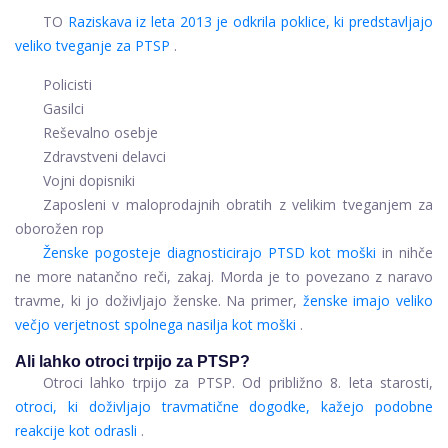
TO
Raziskava iz leta 2013 je odkrila poklice, ki predstavljajo
veliko tveganje za PTSP
.
Policisti
Gasilci
Reševalno osebje
Zdravstveni delavci
Vojni dopisniki
Zaposleni v maloprodajnih obratih z velikim tveganjem za
oborožen rop
Ženske pogosteje diagnosticirajo PTSD kot moški
in nihče
ne more natančno reči, zakaj. Morda je to povezano z naravo
travme, ki jo doživljajo ženske. Na primer,
ženske imajo veliko
večjo verjetnost spolnega nasilja kot moški
.
Ali lahko otroci trpijo za PTSP?
Otroci lahko trpijo za PTSP. Od približno 8. leta starosti,
otroci, ki doživljajo travmatične dogodke, kažejo podobne
reakcije kot odrasli
.