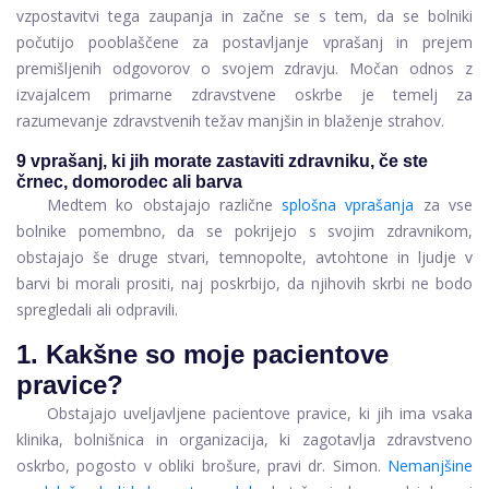
vzpostavitvi tega zaupanja in začne se s tem, da se bolniki
počutijo pooblaščene za postavljanje vprašanj in prejem
premišljenih odgovorov o svojem zdravju. Močan odnos z
izvajalcem primarne zdravstvene oskrbe je temelj za
razumevanje zdravstvenih težav manjšin in blaženje strahov.
9 vprašanj, ki jih morate zastaviti zdravniku, če ste
črnec, domorodec ali barva
Medtem ko obstajajo različne
splošna vprašanja
za vse
bolnike pomembno, da se pokrijejo s svojim zdravnikom,
obstajajo še druge stvari, temnopolte, avtohtone in ljudje v
barvi bi morali prositi, naj poskrbijo, da njihovih skrbi ne bodo
spregledali ali odpravili.
1. Kakšne so moje pacientove
pravice?
Obstajajo uveljavljene pacientove pravice, ki jih ima vsaka
klinika, bolnišnica in organizacija, ki zagotavlja zdravstveno
oskrbo, pogosto v obliki brošure, pravi dr. Simon.
Nemanjšine