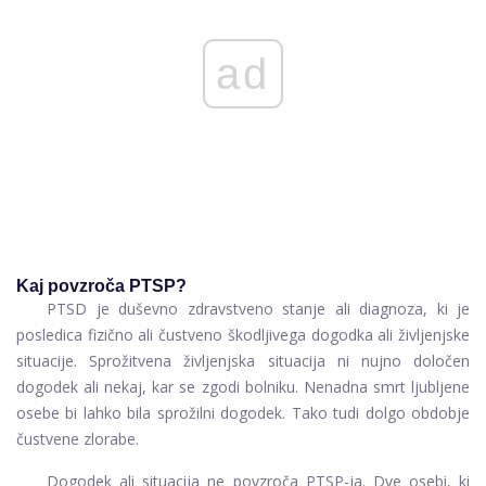
ad
Kaj povzroča PTSP?
PTSD je duševno zdravstveno stanje ali diagnoza, ki je
posledica fizično ali čustveno škodljivega dogodka ali življenjske
situacije. Sprožitvena življenjska situacija ni nujno določen
dogodek ali nekaj, kar se zgodi bolniku. Nenadna smrt ljubljene
osebe bi lahko bila sprožilni dogodek. Tako tudi dolgo obdobje
čustvene zlorabe.
Dogodek ali situacija ne povzroča PTSP-ja. Dve osebi, ki