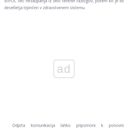
BIPOC več nezaupanja iz zelo tehtnih razlogov, potem ko je bil
desetletja trpinčen v zdravstvenem sistemu.
ad
Odprta komunikacija lahko pripomore k ponovni