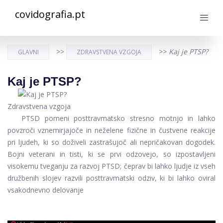
covidografia.pt
>>
>>
Kaj je PTSP?
GLAVNI
ZDRAVSTVENA VZGOJA
Kaj je PTSP?
Zdravstvena vzgoja
PTSD pomeni posttravmatsko stresno motnjo in lahko
povzroči vznemirjajoče in neželene fizične in čustvene reakcije
pri ljudeh, ki so doživeli zastrašujoč ali nepričakovan dogodek.
Bojni veterani in tisti, ki se prvi odzovejo, so izpostavljeni
visokemu tveganju za razvoj PTSD; čeprav bi lahko ljudje iz vseh
družbenih slojev razvili posttravmatski odziv, ki bi lahko oviral
vsakodnevno delovanje